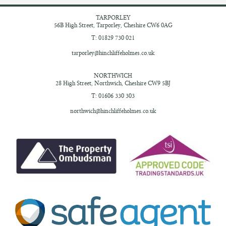
TARPORLEY
56B High Street,
Tarporley, Cheshire
CW6 0AG
T: 01829 730 021
tarporley@hinchliffeholmes.co.uk
NORTHWICH
28 High Street,
Northwich, Cheshire
CW9 5BJ
T: 01606 330 303
northwich@hinchliffeholmes.co.uk