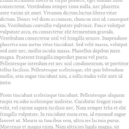
Etiam accumsan libero ut turpis posuere, eget blandit nibh
consectetur. Vestibulum semper risus nulla, nec pharetra
ante varius sit amet. Vivamus dictum luctus libero vitae
dictum. Donec vel diam accumsan, rhoncus nisi id, consequat
mi. Vestibulum convallis vulputate pulvinar. Fusce volutpat
vulputate arcu, eu consectetur elit fermentum gravida.
Vestibulum consectetur nisl vel fringilla ornare. Suspendisse
pharetra non metus vitae tincidunt. Sed velit massa, volutpat
sed ante nec, mollis iaculis massa. Phasellus dapibus justo
magna. Praesent fringilla imperdiet purus vel porta.
Pellentesque interdum est nec nisl condimentum, ut porttitor
tellus facilisis. Pellentesque scelerisque, elit quis bibendum
mollis, sem augue tincidunt nisi, a sollicitudin velit ante id
justo.
Proin tincidunt scelerisque tincidunt. Pellentesque aliquam
turpis eu odio scelerisque molestie. Curabitur feugiat risus
velit, vel cursus sapien facilisis nec. Nam semper felis et elit
fringilla vulputate. In tincidunt enim eros, id euismod augue
laoreet ut. Mauris in faucibus sem, ultricies lacinia purus.
Maecenas et magna enim. Nam ultricies ligula magna, sit